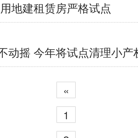
体用地建租赁房严格试点
不动摇 今年将试点清理小产
«
1