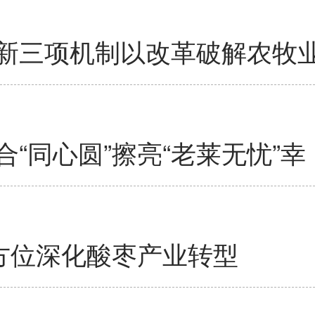
新三项机制以改革破解农牧
“同心圆”擦亮“老莱无忧”幸
全方位深化酸枣产业转型