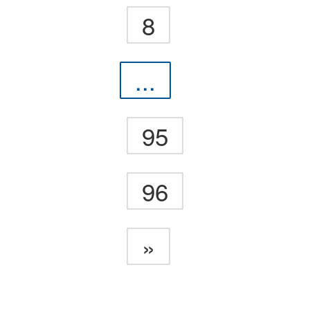
8
...
95
96
»