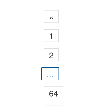
«
1
2
...
64