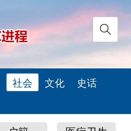
理
社会
文化
史话