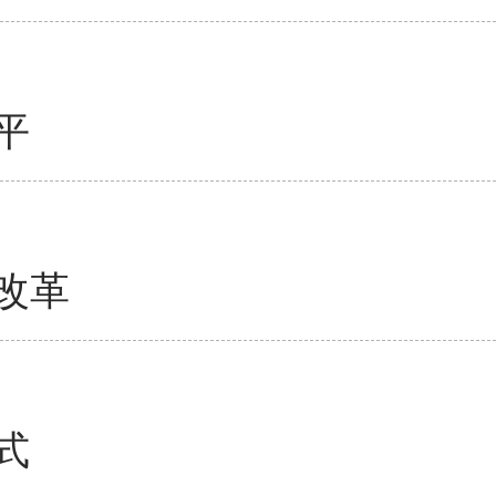
平
改革
式