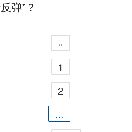
反弹”？
«
1
2
...