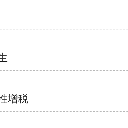
生
性增税