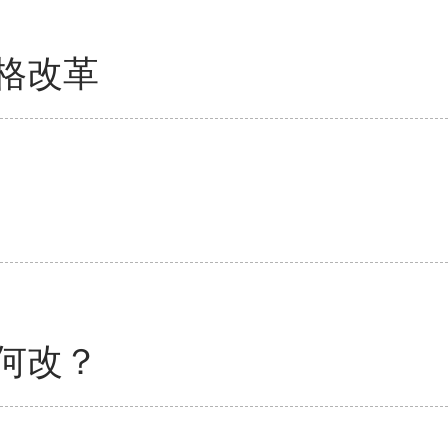
格改革
何改？