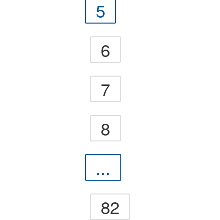
5
6
7
8
...
82