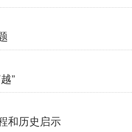
题
越”
程和历史启示