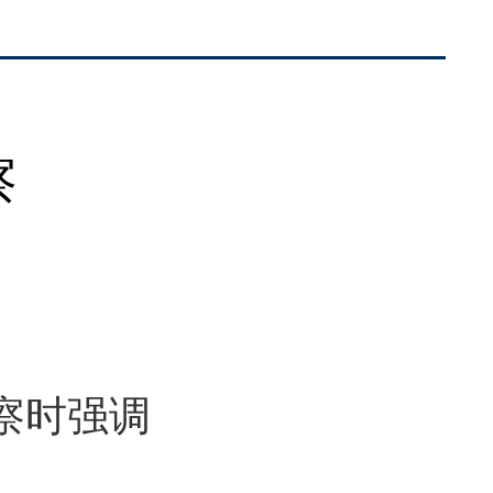
察
察时强调