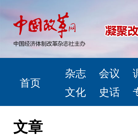
杂志
会议
首页
文化
史话
文章