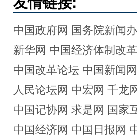
友情链接:
中国政府网
国务院新闻
新华网
中国经济体制改
中国改革论坛
中国新闻
人民论坛网
中宏网
千龙
中国记协网
求是网
国家
中国经济网
中国日报网