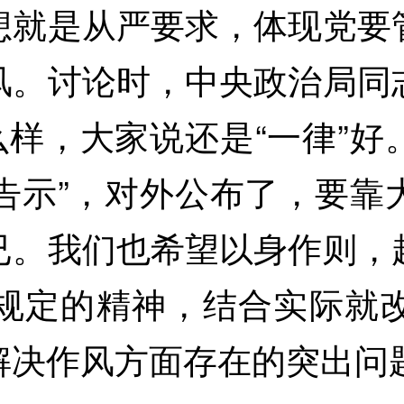
想就是从严要求，体现党要
风。讨论时，中央政治局同
么样，大家说还是“一律”
民告示”，对外公布了，要
已。我们也希望以身作则，
规定的精神，结合实际就
解决作风方面存在的突出问