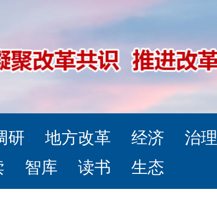
调研
地方改革
经济
治
读
智库
读书
生态