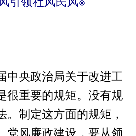
风引领社风民风
※
中央政治局关于改进工
是很重要的规矩。没有规
法。制定这方面的规矩，
。党风廉政建设，要从领