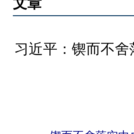
文章
习近平：锲而不舍