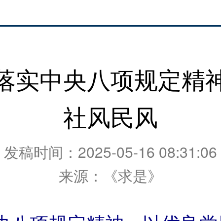
落实中央八项规定精
社风民风
发稿时间：2025-05-16 08:31:06
来源：《求是》