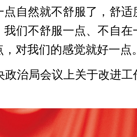
一点自然就不舒服了，舒适
，我们不舒服一点、不自在
点，对我们的感觉就好一点
在中央政治局会议上关于改进