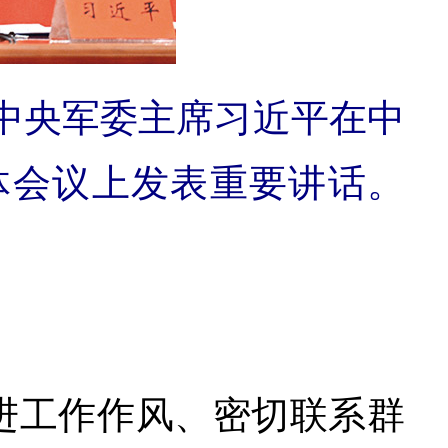
中央军委主席习近平在中
体会议上发表重要讲话。
进工作作风、密切联系群