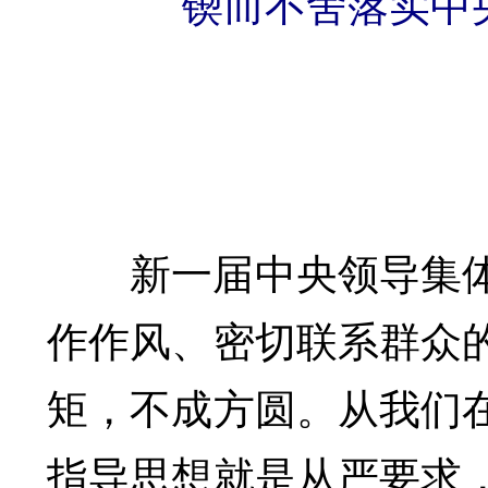
锲而不舍落实中
新一届中央领导集体
作作风、密切联系群众
矩，不成方圆。从我们
指导思想就是从严要求