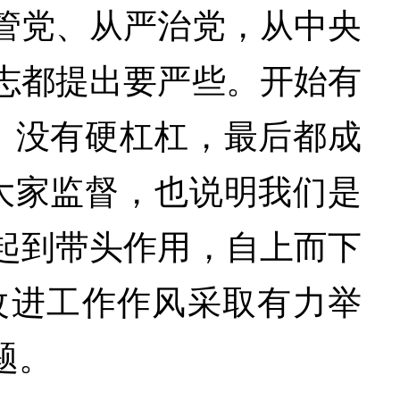
管党、从严治党，从中央
志都提出要严些。开始有
好。没有硬杠杠，最后都成
靠大家监督，也说明我们是
起到带头作用，自上而下
改进工作作风采取有力举
题。