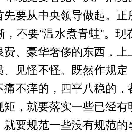
首先要从中央领导做起。正
渐，不要“温水煮青蛙”。现
浪费、豪华奢侈的东西，上
惯、见怪不怪。既然作规定
不痛不痒的，四平八稳的，
规矩，就要落实一些已经有
，就要规范一些没有规范的