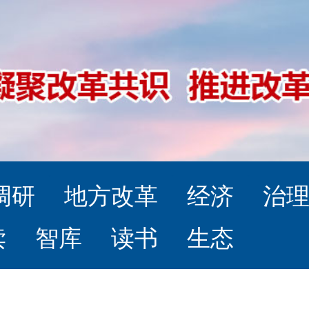
调研
地方改革
经济
治
读
智库
读书
生态