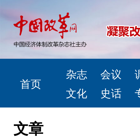
杂志
会议
首页
文化
史话
文章