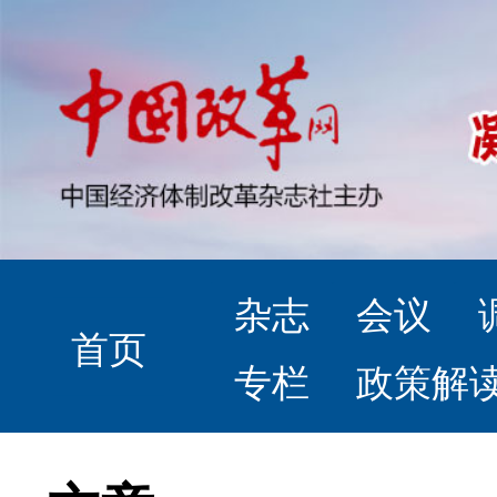
杂志
会议
首页
专栏
政策解