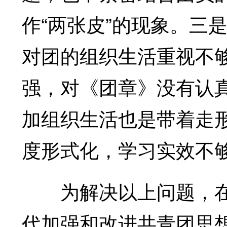
作“两张皮”的现象。三
对团的组织生活重视不
强，对《团章》没有认
加组织生活也是带着走形
度形式化，学习实效不
为解决以上问题，在落
代加强和改进共青团思