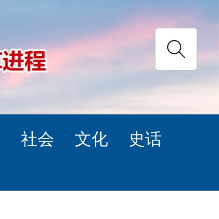
理
社会
文化
史话