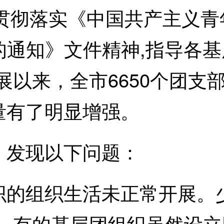
格贯彻落实《中国共产主义青
〉的通知》文件精神,指导各
展以来，全市6650个团支部
量有了明显增强。
发现以下问题：
组织生活未正常开展。少
够，有的基层团组织虽然设