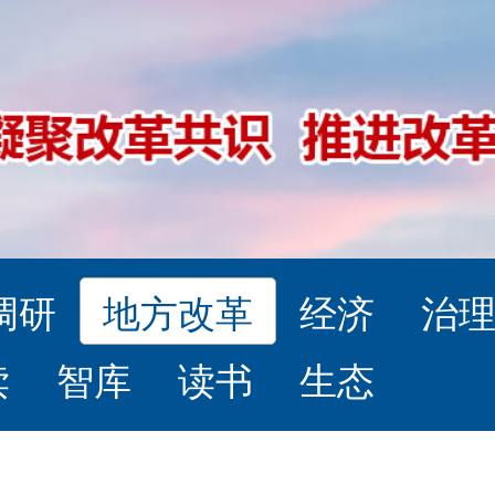
调研
地方改革
经济
治
读
智库
读书
生态