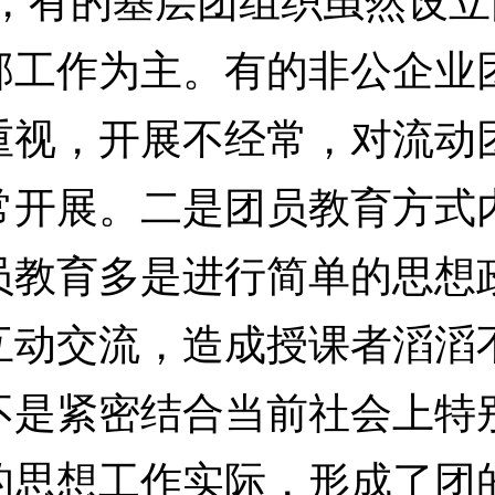
部工作为主。有的非公企业
重视，开展不经常，对流动
常开展。二是团员教育方式
员教育多是进行简单的思想
互动交流，造成授课者滔滔
不是紧密结合当前社会上特
的思想工作实际，形成了团