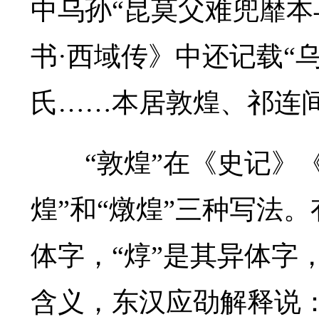
中乌孙“昆莫父难兜靡本
书·西域传》中还记载“
氏……本居敦煌、祁连间
“敦煌”在《史记》《汉
煌”和“燉煌”三种写法
体字，“焞”是其异体字
含义，东汉应劭解释说：