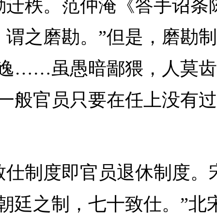
勘迁秩。范仲淹《答手诏条
，谓之磨勘。”但是，磨勘
劳逸……虽愚暗鄙猥，人莫
。一般官员只要在任上没有
。
制度即官员退休制度。宋
朝廷之制，七十致仕。”北