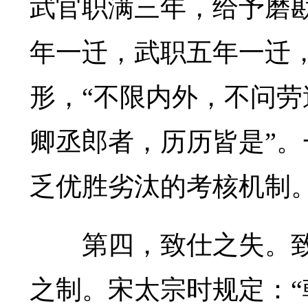
武官职满三年，给予磨
年一迁，武职五年一迁
形，“不限内外，不问
卿丞郎者，历历皆是”
乏优胜劣汰的考核机制
第四，致仕之失。致仕
之制。宋太宗时规定：“