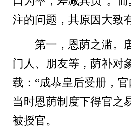
口为率，差减其员”。
注的问题，其原因大致
第一，恩荫之滥。唐朝
门人、朋友等，荫补对
载：“成恭皇后受册，官
当时恩荫制度下得官之
被授官。