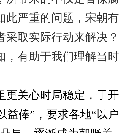
如此严重的问题，宋朝有
者采取实际行动来解决？
知，有助于我们理解当时
。
更关心时局稳定，于开
以益俸”，要求各地“以户