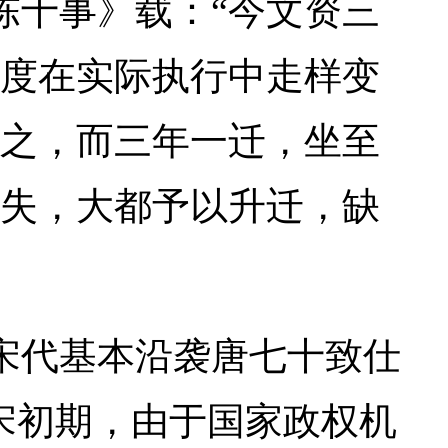
陈十事》载：“今文资三
制度在实际执行中走样变
齿之，而三年一迁，坐至
过失，大都予以升迁，缺
代基本沿袭唐七十致仕
宋初期，由于国家政权机