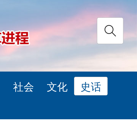
理
社会
文化
史话