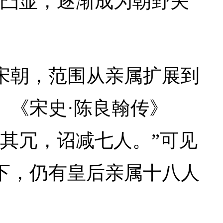
始凸显，逐渐成为朝野关
朝，范围从亲属扩展到
。《宋史·陈良翰传》
其冗，诏减七人。”可见
下，仍有皇后亲属十八人