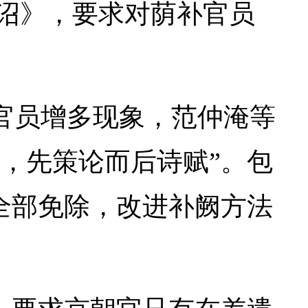
诏》，要求对荫补官员
员增多现象，范仲淹等
，先策论而后诗赋”。包
全部免除，改进补阙方法