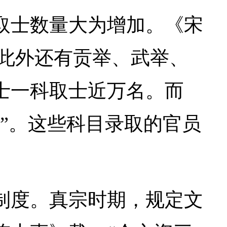
士数量大为增加。《宋
，此外还有贡举、武举、
士一科取士近万名。而
”。这些科目录取的官员
度。真宗时期，规定文