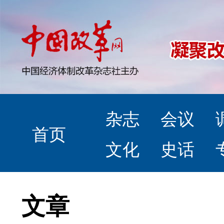
杂志
会议
首页
文化
史话
文章