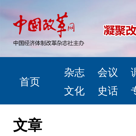
杂志
会议
首页
文化
史话
文章