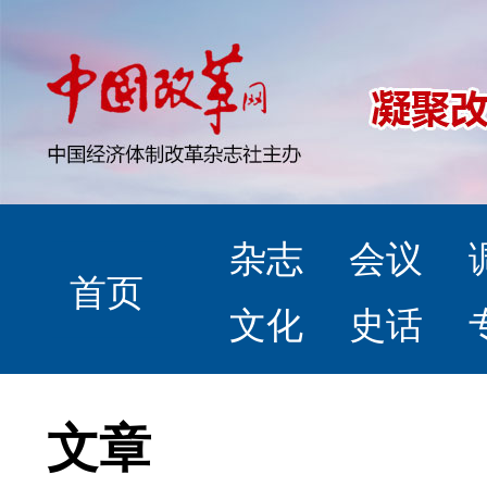
杂志
会议
首页
文化
史话
文章