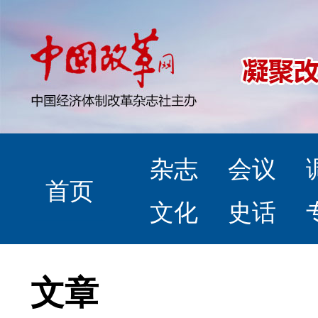
杂志
会议
首页
文化
史话
文章