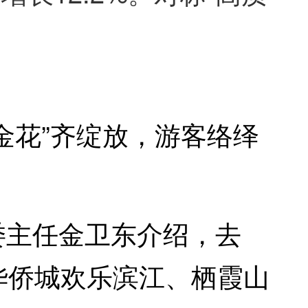
金花”齐绽放，游客络绎
委主任金卫东介绍，去
。华侨城欢乐滨江、栖霞山