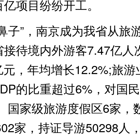
百亿项目纷纷开工。
子”，南京成为我省从旅游
待境内外游客7.47亿人次
亿元，年均增长12.2%;旅游
省GDP的比重超过6%，对
家、国家级旅游度假区6家，
602家，持证导游50298