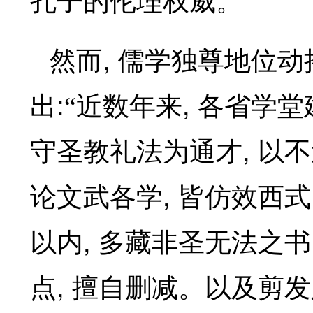
孔子的伦理权威。
,
然而
儒学独尊地位动
:
,
出
“近数年来
各省学堂
,
守圣教礼法为通才
以不
,
论文武各学
皆仿效西式
,
以内
多藏非圣无法之书
,
点
擅自删减。以及剪发