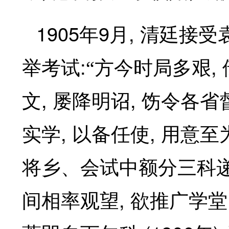
1905
9
,
年
月
清廷接受
:
,
举考试
“方今时局多艰
,
,
文
屡降明诏
饬令各省
,
,
实学
以备任使
用意至
将乡、会试中额分三科
,
间相率观望
欲推广学堂