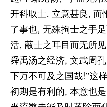
,
,
开科取士
立意甚良
而
,
了事也
无殊拘士之手足
,
活
蔽士之耳目而无所见
,
舜禹汤之经济
文武周孔
!
下万不可及之国哉
”这
,
初期是有利的
本意也是