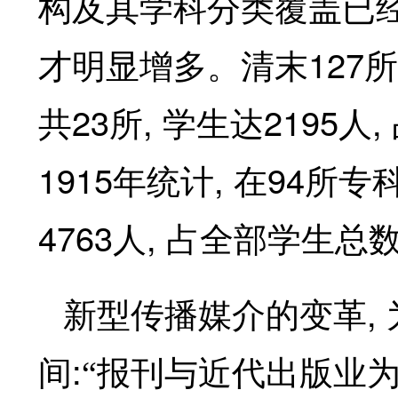
构及其学科分类覆盖已
127
才明显增多。清末
所
23
,
2195
,
共
所
学生达
人
1915
,
94
年统计
在
所专
4763
,
人
占全部学生总
,
新型传播媒介的变革
:
间
“报刊与近代出版业