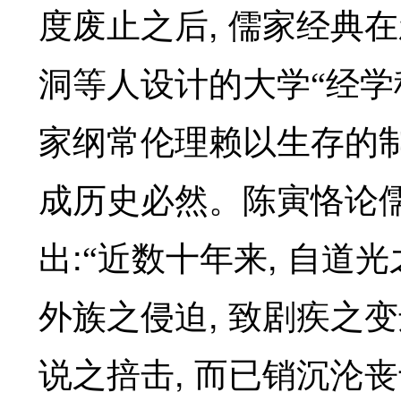
,
度废止之后
儒家经典在
洞等人设计的大学“经学
家纲常伦理赖以生存的
成历史必然。陈寅恪论
:
,
出
“近数十年来
自道光
,
外族之侵迫
致剧疾之变
,
说之掊击
而已销沉沦丧