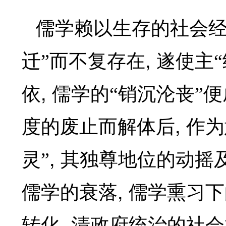
儒学赖以生存的社会经
,
迁”而不复存在
遂使主“
,
依
儒学的“销沉沦丧”
,
度的废止而解体后
作为
,
灵”
其独尊地位的动摇
,
儒学的衰落
儒学熏习下
,
转化
清政府统治的社会