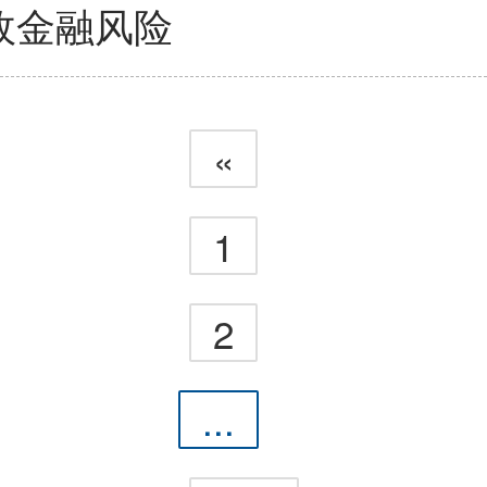
政金融风险
«
1
2
...