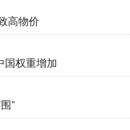
致高物价
中国权重增加
围”